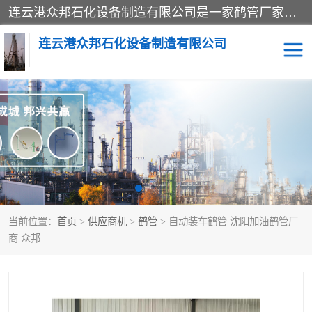
连云港众邦石化设备制造有限公司是一家鹤管厂家主营：鹤管、装车鹤管等，是致力于石油、石化等流体装卸设备(主要产品如鹤管、输油臂、脱缆钩等)的咨询、设计、制造、检测、安装指导、系统调试、维修维护等业务的公司。
连云港众邦石化设备制造有限公司
鹤管
顶部装卸鹤管
底部装卸鹤管
LNG低温鹤管
液氨鹤管
液化气鹤管
当前位置：
首页
>
供应商机
>
鹤管
> 自动装车鹤管 沈阳加油鹤管厂
鹤管配件
活动梯栈台
商 众邦
输油臂
定量装车系统
撬装系统设备
装车鹤管