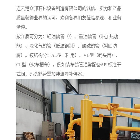
连云港众邦石化设备制造有限公司的诚信、实力和产品
质量获得业界的认可。欢迎各界朋友莅临参观、和业务
洽谈。
按介质可分为：轻油鹤管（/）、重油鹤管（带加热功
能）、液化气鹤管（低温钢制）、酸碱鹤管（衬四防
腐）。按结构分：AL型（陆用）、VL型（码头用）、
CL型（火车槽车）。例如装车鹤管通常配备API标准干
式阀，码头鹤管需加装波浪补偿器。