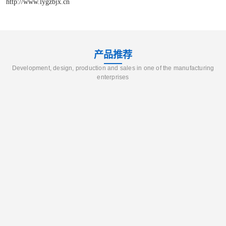
http://www.lygzbjx.cn
产品推荐
Development, design, production and sales in one of the manufacturing
enterprises