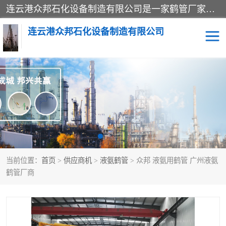
连云港众邦石化设备制造有限公司是一家鹤管厂家主营：鹤管、装车鹤管等，是致力于石油、石化等流体装卸设备(主要产品如鹤管、输油臂、脱缆钩等)的咨询、设计、制造、检测、安装指导、系统调试、维修维护等业务的公司。
连云港众邦石化设备制造有限公司
鹤管
顶部装卸鹤管
底部装卸鹤管
LNG低温鹤管
液氨鹤管
液化气鹤管
当前位置：
首页
>
供应商机
>
液氨鹤管
> 众邦 液氨用鹤管 广州液氨
鹤管配件
活动梯栈台
鹤管厂商
输油臂
定量装车系统
撬装系统设备
装车鹤管