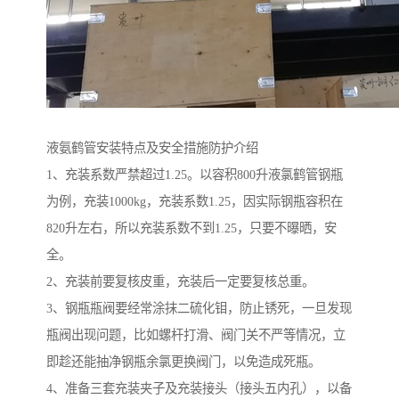
液氨鹤管安装特点及安全措施防护介绍
1、充装系数严禁超过1.25。以容积800升液氯鹤管钢瓶
为例，充装1000kg，充装系数1.25，因实际钢瓶容积在
820升左右，所以充装系数不到1.25，只要不曝晒，安
全。
2、充装前要复核皮重，充装后一定要复核总重。
3、钢瓶瓶阀要经常涂抹二硫化钼，防止锈死，一旦发现
瓶阀出现问题，比如螺杆打滑、阀门关不严等情况，立
即趁还能抽净钢瓶余氯更换阀门，以免造成死瓶。
4、准备三套充装夹子及充装接头（接头五内孔），以备