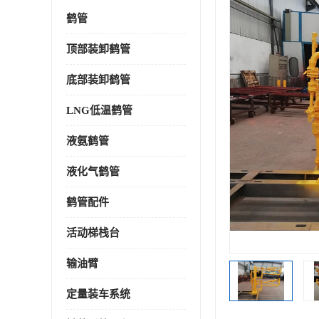
鹤管
顶部装卸鹤管
底部装卸鹤管
LNG低温鹤管
液氨鹤管
液化气鹤管
鹤管配件
活动梯栈台
输油臂
定量装车系统