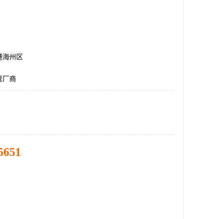
港海州区
管厂商
5651