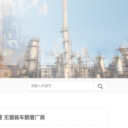
管 无锡装车鹤管厂商