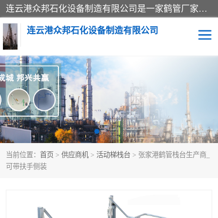
连云港众邦石化设备制造有限公司是一家鹤管厂家主营：鹤管、装车鹤管等，是致力于石油、石化等流体装卸设备(主要产品如鹤管、输油臂、脱缆钩等)的咨询、设计、制造、检测、安装指导、系统调试、维修维护等业务的公司。
连云港众邦石化设备制造有限公司
鹤管
顶部装卸鹤管
底部装卸鹤管
LNG低温鹤管
液氨鹤管
液化气鹤管
当前位置：
首页
>
供应商机
>
活动梯栈台
> 张家港鹤管栈台生产商_
鹤管配件
活动梯栈台
可带扶手侧装
输油臂
定量装车系统
撬装系统设备
装车鹤管