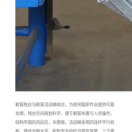
鹤管栈台与鹤管活动梯组合，为密闭装卸作业提供可靠
支撑。栈台空间规划科学，便于鹤管布置与人员操作，
结构牢固抗风抗压，长期使。活动梯采用四连杆平行机
构，踏步全程水平，配有安全护栏与锁定装置，上下更