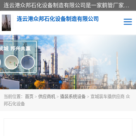
连云港众邦石化设备制造有限公司是一家鹤管厂家主营：鹤管、装车鹤管等，是致力于石油、石化等流体装卸设备(主要产品如鹤管、输油臂、脱缆钩等)的咨询、设计、制造、检测、安装指导、系统调试、维修维护等业务的公司。
连云港众邦石化设备制造有限公司
鹤管
顶部装卸鹤管
底部装卸鹤管
LNG低温鹤管
液氨鹤管
液化气鹤管
当前位置：
首页
>
供应商机
>
撬装系统设备
> 宣城装车撬供应商 众
鹤管配件
活动梯栈台
邦石化设备
输油臂
定量装车系统
撬装系统设备
装车鹤管