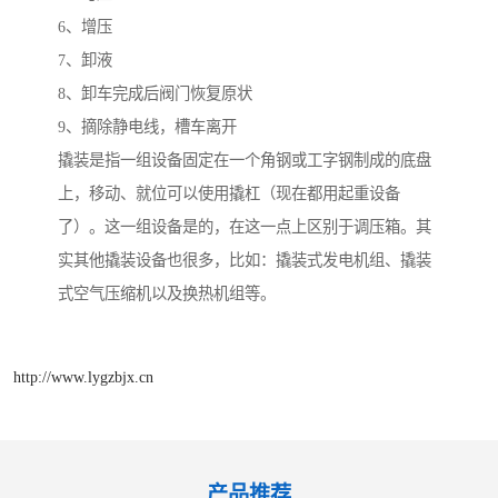
6、增压
7、卸液
8、卸车完成后阀门恢复原状
9、摘除静电线，槽车离开
撬装是指一组设备固定在一个角钢或工字钢制成的底盘
上，移动、就位可以使用撬杠（现在都用起重设备
了）。这一组设备是的，在这一点上区别于调压箱。其
实其他撬装设备也很多，比如：撬装式发电机组、撬装
式空气压缩机以及换热机组等。
http://www.lygzbjx.cn
产品推荐