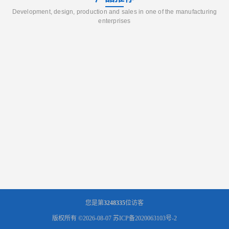
Development, design, production and sales in one of the manufacturing
enterprises
您是第
3248335
位访客
版权所有 ©2026-08-07
苏ICP备2020063103号-2