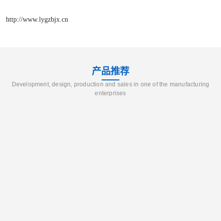
http://www.lygzbjx.cn
产品推荐
Development, design, production and sales in one of the manufacturing
enterprises