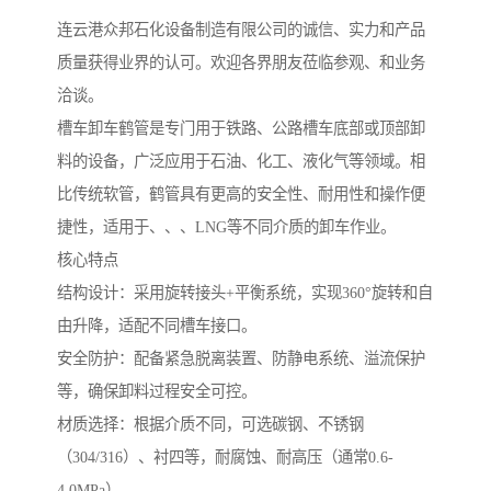
连云港众邦石化设备制造有限公司的诚信、实力和产品
质量获得业界的认可。欢迎各界朋友莅临参观、和业务
洽谈。
槽车卸车鹤管是专门用于铁路、公路槽车底部或顶部卸
料的设备，广泛应用于石油、化工、液化气等领域。相
比传统软管，鹤管具有更高的安全性、耐用性和操作便
捷性，适用于、、、LNG等不同介质的卸车作业。
核心特点
结构设计：采用旋转接头+平衡系统，实现360°旋转和自
由升降，适配不同槽车接口。
安全防护：配备紧急脱离装置、防静电系统、溢流保护
等，确保卸料过程安全可控。
材质选择：根据介质不同，可选碳钢、不锈钢
（304/316）、衬四等，耐腐蚀、耐高压（通常0.6-
4.0MPa）。