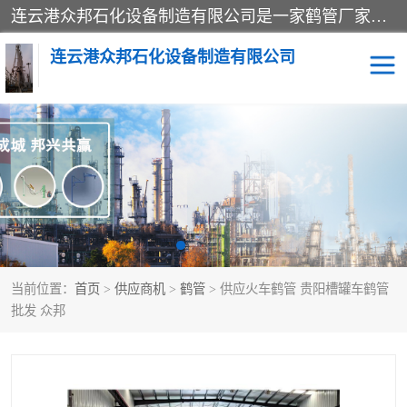
连云港众邦石化设备制造有限公司是一家鹤管厂家主营：鹤管、装车鹤管等，是致力于石油、石化等流体装卸设备(主要产品如鹤管、输油臂、脱缆钩等)的咨询、设计、制造、检测、安装指导、系统调试、维修维护等业务的公司。
连云港众邦石化设备制造有限公司
鹤管
顶部装卸鹤管
底部装卸鹤管
LNG低温鹤管
液氨鹤管
液化气鹤管
当前位置：
首页
>
供应商机
>
鹤管
> 供应火车鹤管 贵阳槽罐车鹤管
鹤管配件
活动梯栈台
批发 众邦
输油臂
定量装车系统
撬装系统设备
装车鹤管