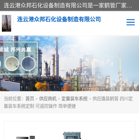
连云港众邦石化设备制造有限公司是一家鹤管厂家主营：鹤管、装车鹤管等，是致力于石油、石化等流体装卸设备(主要产品如鹤管、输油臂、脱缆钩等)的咨询、设计、制造、检测、安装指导、系统调试、维修维护等业务的公司。
连云港众邦石化设备制造有限公司
鹤管
顶部装卸鹤管
底部装卸鹤管
LNG低温鹤管
液氨鹤管
液化气鹤管
当前位置：
首页
>
供应商机
>
定量装车系统
> 供应撬装鹤管 四川定
鹤管配件
活动梯栈台
量装车系统定制 可遥控操作 简单便捷
输油臂
定量装车系统
撬装系统设备
装车鹤管