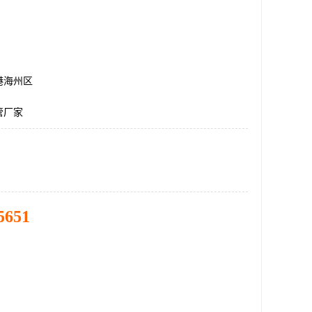
港海州区
管厂家
5651