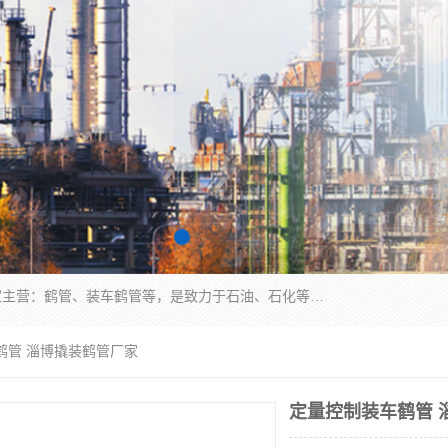
连云港众邦石化设备制造有限公司是一家鹤管厂家主营：鹤管、装车鹤管等，是致力于石油、石化等流体装卸设备(主要产品如鹤管、输油臂、脱缆钩等)的咨询、设计、制造、检测、安装指导、系统调试、维修维护等业务的公司。
鹤管 淄博撬装鹤管厂家
定量控制装车鹤管 