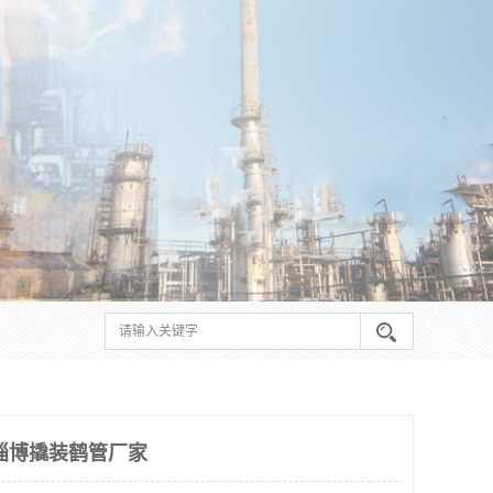
淄博撬装鹤管厂家