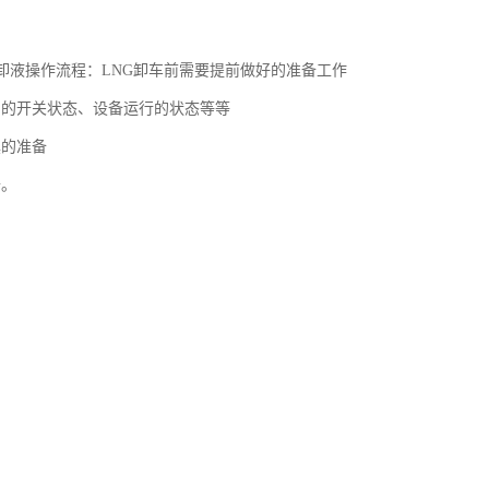
橇卸液操作流程：LNG卸车前需要提前做好的准备工作
门的开关状态、设备运行的状态等等
具的准备
备。