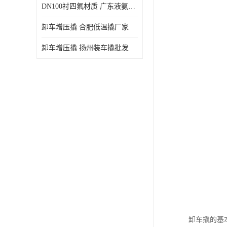
DN100衬四氟材质 广东液氨鹤管厂商
卸车增压撬 合肥低温撬厂家
卸车增压撬 扬州装车撬批发
卸车撬的基