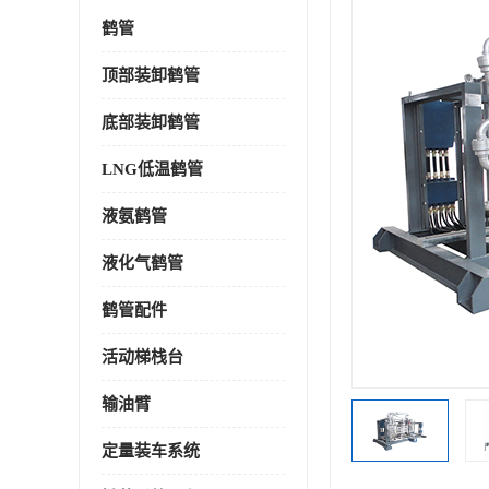
鹤管
顶部装卸鹤管
底部装卸鹤管
LNG低温鹤管
液氨鹤管
液化气鹤管
鹤管配件
活动梯栈台
输油臂
定量装车系统