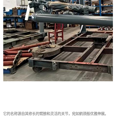
它的名称源自其修长的臂膀和灵活的关节，宛如鹤颈般优雅伸展。