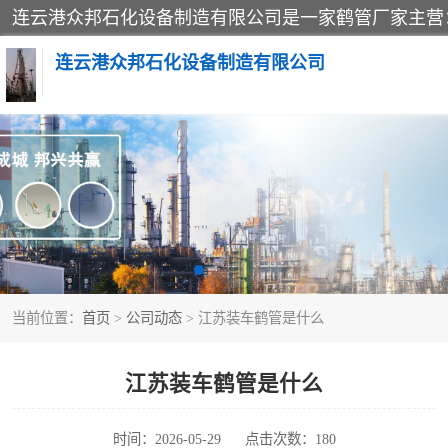
连云港众邦石化设备制造有限公司
鹤管
底部装卸鹤管
液氨鹤管
当前位置：
首页
>
公司动态
> 江苏装车鹤管是什么
鹤管配件
输油臂
江苏装车鹤管是什么
撬装系统设备
时间：2026-05-29
点击次数：180