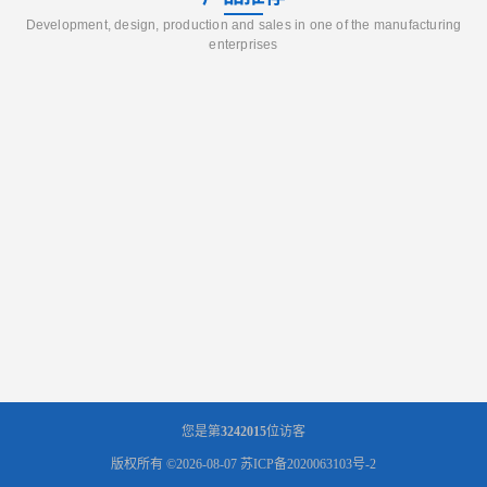
Development, design, production and sales in one of the manufacturing
enterprises
您是第
3242015
位访客
版权所有 ©2026-08-07
苏ICP备2020063103号-2